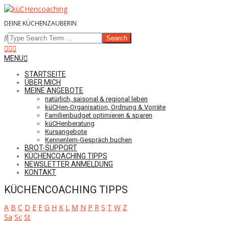
Skip
to
DEINE KÜCHENZAUBERIN
content
Search
Navigation
MENU
Menu
STARTSEITE
ÜBER MICH
MEINE ANGEBOTE
natürlich, saisonal & regional leben
küCHen-Organisation, Ordnung & Vorräte
Familienbudget optimieren & sparen
küCHenberatung
Kursangebote
Kennenlern-Gespräch buchen
BROT-SUPPORT
KÜCHENCOACHING TIPPS
NEWSLETTER ANMELDUNG
KONTAKT
KÜCHENCOACHING TIPPS
A
B
C
D
E
F
G
H
K
L
M
N
P
R
S
T
W
Z
Sa
Sc
St