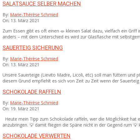
SALATSAUCE SELBER MACHEN
2021-
By:
Marie-Thérèse Schmied
03-
On:
13. März 2021
13
Zum Essen gibt es oft einen 🥗 kleinen Salat dazu, vielfach ein G
anders – mit dem Unterschied es wird zur Glasflasche mit selbstgem
SAUERTEIG SICHERUNG
2021-
By:
Marie-Thérèse Schmied
03-
On:
13. März 2021
13
Unsere Sauerteige (Lievito Madre, Licoli, etc) soll man füttern 
diesem Grund empfiehlt es sich von Zeit zu Zeit wenn der Sauerteig
SCHOKOLADE RAFFELN
2021-
By:
Marie-Thérèse Schmied
03-
On:
19. März 2021
19
Heute mein Tipp zum Schokolade raffeln, wer die Möglichkeit hat 
anzubringen. 💡 damit fliegen die Späne nicht in der Gegend rum 💡
SCHOKOLADE VERWERTEN