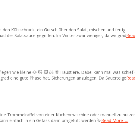
riff in den Kühlschrank, ein Gutsch über den Salat, mischen und fe
achter Salatsauce gegriffen. Im Winter zwar weniger, da wir grad
Rea
und pflegen wie kleine 🐶 🐱 🐭 🐹 🐰 Haustiere. Dabei kann mal wa
 grad eine gute Phase hat, Sicherungen anzulegen. Da Sauerteige
Rea
eine Trommelraffel von einer Küchenmaschine oder manuell zu nutze
 kann einfach in ein Gefäss dann umgefüllt werden 💡
Read More →