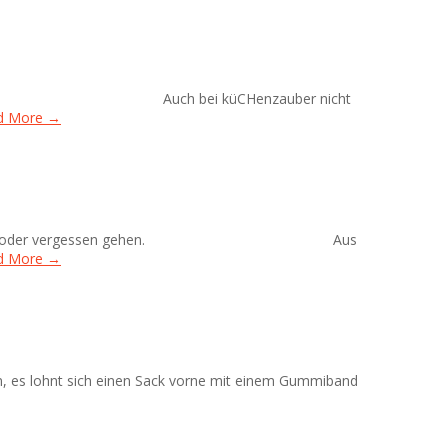
rtig. ⠀⠀⠀⠀⠀⠀⠀⠀⠀ ⠀⠀⠀⠀⠀⠀⠀⠀⠀ Auch bei küCHenzauber nicht
d More →
s schief oder vergessen gehen.⠀⠀⠀⠀⠀⠀⠀⠀⠀ ⠀⠀⠀⠀⠀⠀⠀⠀⠀ Aus
d More →
n, es lohnt sich einen Sack vorne mit einem Gummiband