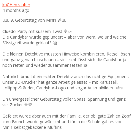
küCHenzauber
4 months ago
🕵️‍♀️🎉 9. Geburtstag von Mini1 🎉🕵️‍♂️
Cluedo-Party mit süssem Twist 🍭🍬
Die Candybar wurde geplündert – aber von wem, wo und welche
Süssigkeit wurde geklaut? 🤔
Die kleinen Detektive mussten Hinweise kombinieren, Rätsel lösen
und ganz genau hinschauen… vielleicht lässt sich die Candybar ja
noch retten und wieder zusammensetzen 🧩
Natürlich braucht ein echter Detektiv auch das richtige Equipment:
Unser 3D-Drucker hat ganze Arbeit geleistet – mit Karussell,
Lollipop-Ständer, Candybar-Logo und sogar Ausmalbildern 🎨✨
Ein unvergesslicher Geburtstag voller Spass, Spannung und ganz
viel Zucker 🍭💛
Gefeiert wurde aber auch mit der Familie, der obligate Zahlen Zopf
zum Brunch wurde gewünscht und für in die Schule gab es von
Mini1 selbstgebackene Muffins.