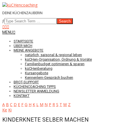
Skip
to
DEINE KÜCHENZAUBERIN
content
Search
Navigation
MENU
Menu
STARTSEITE
ÜBER MICH
MEINE ANGEBOTE
natürlich, saisonal & regional leben
küCHen-Organisation, Ordnung & Vorräte
Familienbudget optimieren & sparen
küCHenberatung
Kursangebote
Kennenlern-Gespräch buchen
BROT-SUPPORT
KÜCHENCOACHING TIPPS
NEWSLETTER ANMELDUNG
KONTAKT
A
B
C
D
E
F
G
H
K
L
M
N
P
R
S
T
W
Z
Ke
Ki
KINDERKNETE SELBER MACHEN