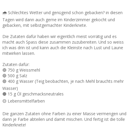
🌧 Schlechtes Wetter und genügend schon gebacken? in diesen
Tagen wird dann auch gerne im Kinderzimmer gekocht und
gebacken, mit selbstgemachter Kinderknete. ⠀⠀⠀⠀⠀⠀⠀⠀⠀
⠀⠀⠀⠀⠀⠀⠀⠀⠀
Die Zutaten dafür haben wir eigentlich meist vorrätig und es
macht auch Spass diese zusammen zuzubereiten. Und so weiss
ich was drin ist und kann auch die Kleinste nach Lust und Laune
mitwirken lassen.⠀⠀⠀⠀⠀⠀⠀⠀⠀
⠀⠀⠀⠀⠀⠀⠀⠀⠀
Zutaten dafür:⠀⠀⠀⠀⠀⠀⠀⠀⠀
🔴 750 g Weissmehl⠀⠀⠀⠀⠀⠀⠀⠀⠀
🔵 500 g Salz⠀⠀⠀⠀⠀⠀⠀⠀⠀
🟣 400 g Wasser (Teig beobachten, je nach Mehl brauchts mehr
Wasser)⠀⠀⠀⠀⠀⠀⠀⠀⠀
🟠 15 g Öl geschmacksneutrales⠀⠀⠀⠀⠀⠀⠀⠀⠀
🟡 Lebensmittelfarben⠀⠀⠀⠀⠀⠀⠀⠀⠀
⠀⠀⠀⠀⠀⠀⠀⠀⠀
Die ganzen Zutaten ohne Farben zu einer Masse vermengen und
dann je Farbe abteilen und damit mischen. Und fertig ist die tolle
Kinderknete!⠀⠀⠀⠀⠀⠀⠀⠀⠀
⠀⠀⠀⠀⠀⠀⠀⠀⠀