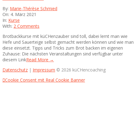
2021-
By:
Marie-Thérèse Schmied
03-
On:
4. März 2021
04
In:
Kurse
With:
2 Comments
Brotbackkurse mit küCHenzauber sind toll, dabei lernt man wie
Hefe und Sauerteige selbst gemacht werden können und wie man
diese einsetzt. Tipps und Tricks zum Brot backen im eigenen
Zuhause: Die nächsten Veranstaltungen sind verfügbar unter
diesem Link
Read More →
Datenschutz
|
Impressum
© 2026 küCHencoaching
Cookie Consent mit Real Cookie Banner