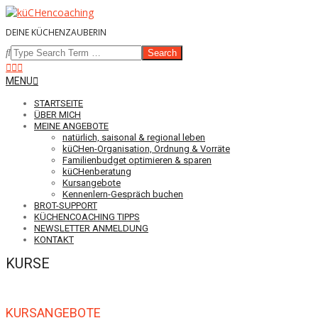
Skip
to
DEINE KÜCHENZAUBERIN
content
Search
Navigation
MENU
Menu
STARTSEITE
ÜBER MICH
MEINE ANGEBOTE
natürlich, saisonal & regional leben
küCHen-Organisation, Ordnung & Vorräte
Familienbudget optimieren & sparen
küCHenberatung
Kursangebote
Kennenlern-Gespräch buchen
BROT-SUPPORT
KÜCHENCOACHING TIPPS
NEWSLETTER ANMELDUNG
KONTAKT
KURSE
KURSANGEBOTE